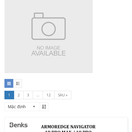
1
2
3
...
12
SAU »