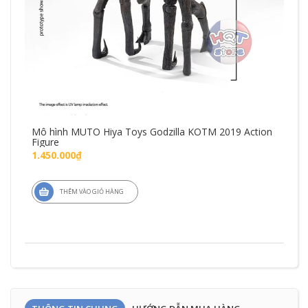
Mô hình MUTO Hiya Toys Godzilla KOTM 2019 Action
Mô 
Figure
Fig
1.450.000₫
1.7
THÊM VÀO GIỎ HÀNG