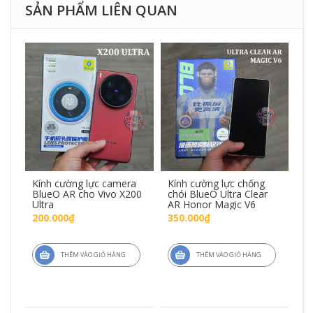
SẢN PHẨM LIÊN QUAN
se
Kính cường lực camera
Kính cường lực chống
Kí
BlueO AR cho Vivo X200
chói BlueO Ultra Clear
Ul
7
Ultra
AR Honor Magic V6
Pr
200.000₫
350.000₫
6
THÊM VÀO GIỎ HÀNG
THÊM VÀO GIỎ HÀNG