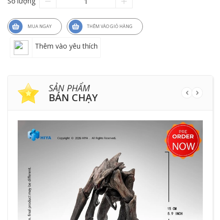
Số lượng
MUA NGAY
THÊM VÀO GIỎ HÀNG
Thêm vào yêu thích
SẢN PHẨM
BÁN CHẠY
HẾ