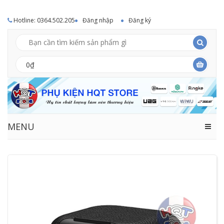
Hotline: 0364.502.205
Đăng nhập
Đăng ký
0₫
MENU