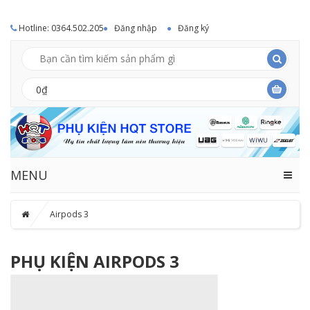
Hotline: 0364.502.205
Đăng nhập
Đăng ký
0₫
MENU
Airpods 3
PHỤ KIỆN AIRPODS 3