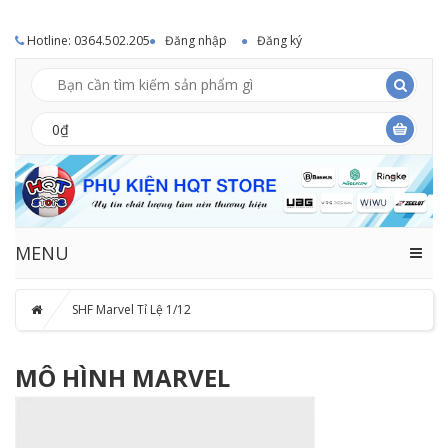
Hotline: 0364.502.205
Đăng nhập
Đăng ký
0₫
MENU
SHF Marvel Tỉ Lệ 1/12
MÔ HÌNH MARVEL