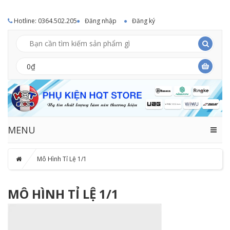
Hotline: 0364.502.205
Đăng nhập
Đăng ký
0₫
MENU
Mô Hình Tỉ Lệ 1/1
MÔ HÌNH TỈ LỆ 1/1