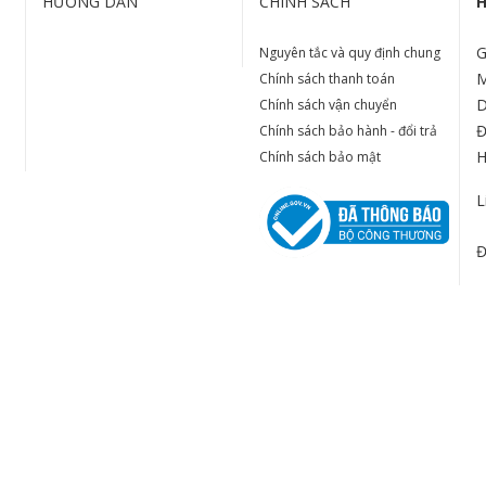
HƯỚNG DẪN
CHÍNH SÁCH
H
G
Nguyên tắc và quy định chung
M
Chính sách thanh toán
D
Chính sách vận chuyển
Đ
Chính sách bảo hành - đổi trả
H
Chính sách bảo mật
L
Đ