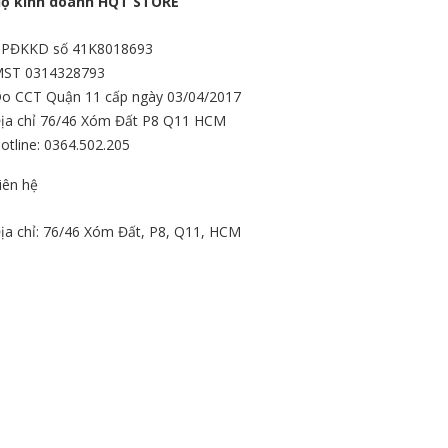
ộ kinh doanh HQT STORE
PĐKKD số 41K8018693
ST 0314328793
o CCT Quận 11 cấp ngày 03/04/2017
ịa chỉ 76/46 Xóm Đất P8 Q11 HCM
otline: 0364.502.205
iên hệ
ịa chỉ: 76/46 Xóm Đất, P8, Q11, HCM