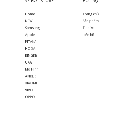
VỀ HQT STORE
HỖ TRỢ
Home
Trang chủ
NEW
Sản phẩm
Samsung
Tin tức
Apple
Liên hệ
PITAKA
HODA
RINGKE
UAG
Mô Hình
ANKER
XIAOMI
VIVO
OPPO