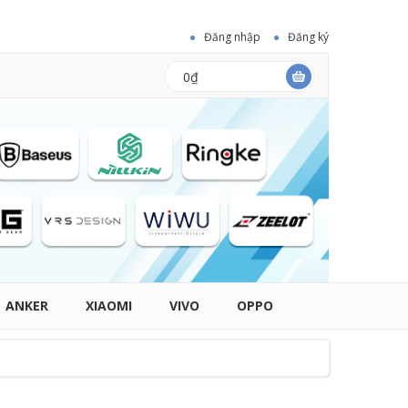
Đăng nhập
Đăng ký
0₫
ANKER
XIAOMI
VIVO
OPPO