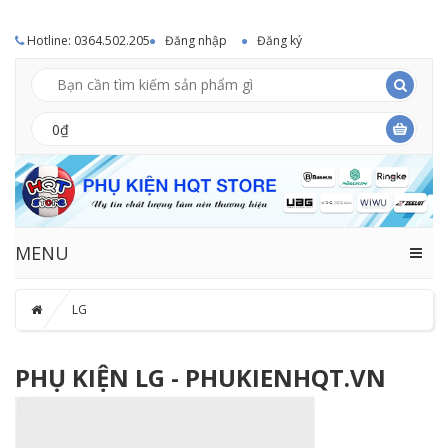
Hotline: 0364.502.205
Đăng nhập
Đăng ký
0₫
MENU
LG
PHỤ KIỆN LG - PHUKIENHQT.VN