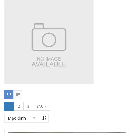
1
2
3
SAU »