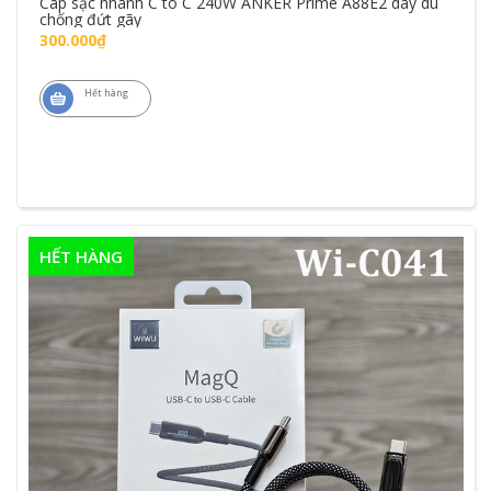
Cáp sạc nhanh C to C 240W ANKER Prime A88E2 dây dù
chống đứt gãy
300.000₫
Hết hàng
HẾT HÀNG