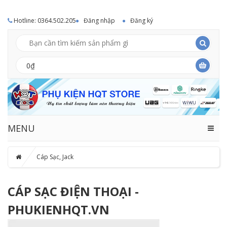
Hotline: 0364.502.205
Đăng nhập
Đăng ký
0₫
MENU
Cáp Sạc, Jack
CÁP SẠC ĐIỆN THOẠI -
PHUKIENHQT.VN