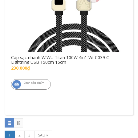
Cáp sạc nhanh WiWU Titan 100W 4in1 Wi-C039 C
Lightning USB 150cm 15cm
230.000₫
Chọn sản phẩm
1
2
3
SAU »