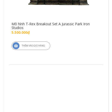
Mô hình T-Rex Breakout Set A Jurassic Park Iron
Mô 
Studios
Fig
5.500.000₫
1.4
THÊM VÀO GIỎ HÀNG
ZD