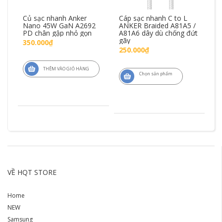
11
Củ sạc nhanh Anker
Cáp sạc nhanh C to L
Cá
W
Nano 45W GaN A2692
ANKER Braided A81A5 /
2
PD chân gập nhỏ gọn
A81A6 dây dù chống đứt
A8
gãy
g
350.000₫
250.000₫
1
THÊM VÀO GIỎ HÀNG
Chọn sản phẩm
VỀ HQT STORE
Home
NEW
Samsung