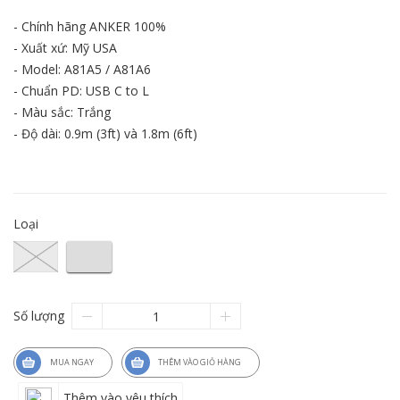
- Chính hãng ANKER 100%
- Xuất xứ: Mỹ USA
- Model: A81A5 / A81A6
- Chuẩn PD: USB C to L
- Màu sắc: Trắng
- Độ dài: 0.9m (3ft) và 1.8m (6ft)
Loại
Số lượng
MUA NGAY
THÊM VÀO GIỎ HÀNG
Thêm vào yêu thích