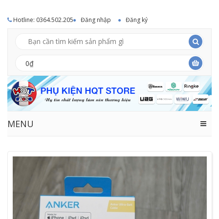
Hotline: 0364.502.205
Đăng nhập
Đăng ký
0₫
MENU