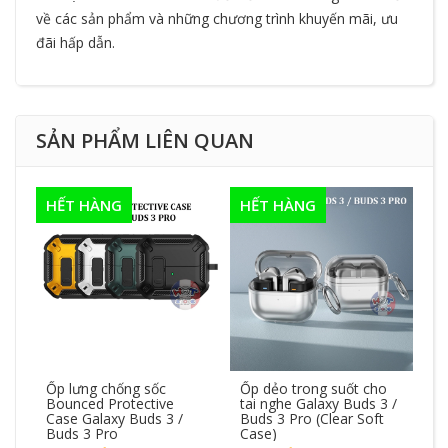
về các sản phẩm và những chương trình khuyến mãi, ưu
đãi hấp dẫn.
SẢN PHẨM LIÊN QUAN
HẾT HÀNG
HẾT HÀNG
H
Ốp lưng chống sốc
Ốp dẻo trong suốt cho
Ốp
 /
Bounced Protective
tai nghe Galaxy Buds 3 /
Bo
Case Galaxy Buds 3 /
Buds 3 Pro (Clear Soft
Ca
Buds 3 Pro
Case)
Bu