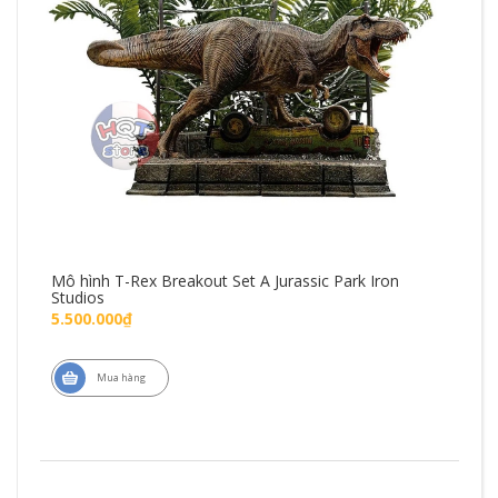
Mô hình T-Rex Breakout Set A Jurassic Park Iron
Mô 
Studios
Fig
5.500.000₫
1.4
Mua hàng
ZD