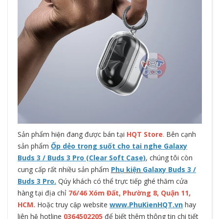
Sản phẩm hiện đang được bán tại
HQT Store
.
Bên cạnh
sản phẩm
Ốp dẻo trong suốt cho tai nghe Galaxy
Buds 3 / Buds 3 Pro (Clear Soft Case)
, chúng tôi còn
cung cấp rất nhiều sản phẩm
Phụ kiện
Galaxy Buds 3 /
Buds 3 Pro.
Qúy khách có thể trực tiếp ghé thăm cửa
hàng tại địa chỉ
76/46 Xóm Đất, Phường 8, Quận 11,
HCM
.
Hoặc truy cập website
www.PhuKienHQT.vn
hay
liên hệ hotline
0364502205
để biết thêm thông tin chi tiết