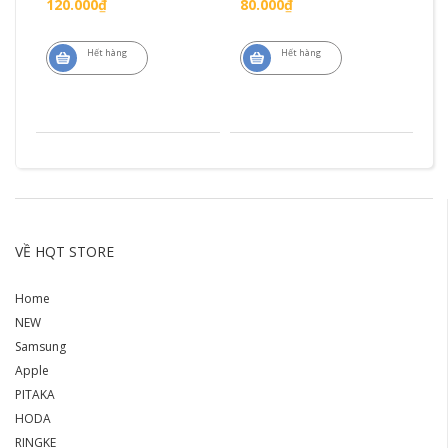
120.000₫
80.000₫
1
Hết hàng
Hết hàng
VỀ HQT STORE
Home
NEW
Samsung
Apple
PITAKA
HODA
RINGKE