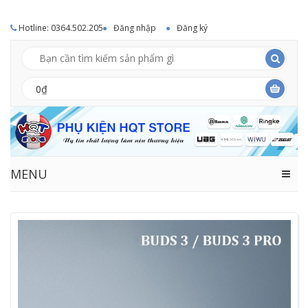
Hotline: 0364.502.205
Đăng nhập
Đăng ký
0₫
MENU