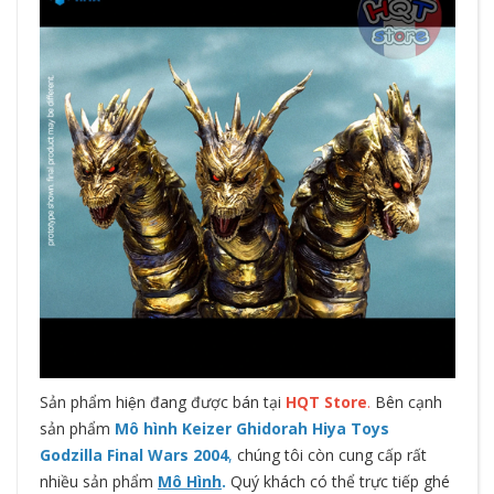
Sản phẩm hiện đang được bán tại
HQT Store
.
Bên cạnh
sản phẩm
Mô hình Keizer Ghidorah Hiya Toys
Godzilla Final Wars 2004
,
chúng tôi còn cung cấp rất
nhiều sản phẩm
Mô Hình
.
Quý khách có thể trực tiếp ghé