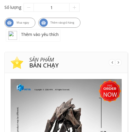
Số lượng
Mua ngay
Thêm vào giỏ hàng
Thêm vào yêu thích
SẢN PHẨM
BÁN CHẠY
HẾ