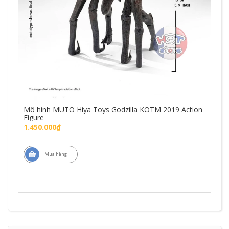
Mô hình MUTO Hiya Toys Godzilla KOTM 2019 Action
Mô 
Figure
Fig
1.450.000₫
1.7
Mua hàng