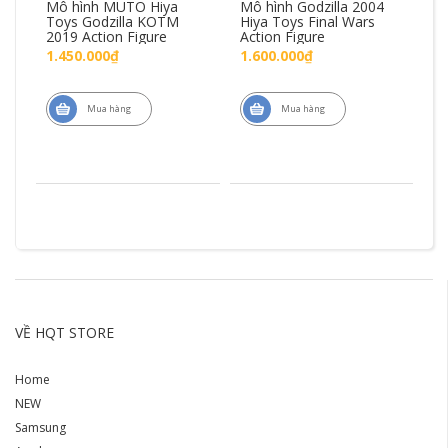
h
Mô hình MUTO Hiya
Mô hình Godzilla 2004
Mô
Toys Godzilla KOTM
Hiya Toys Final Wars
Me
2019 Action Figure
Action Figure
To
1.450.000₫
1.600.000₫
1.
Mua hàng
Mua hàng
VỀ HQT STORE
Home
NEW
Samsung