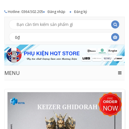
Hotline: 0364.502.205
Đăng nhập
Đăng ký
0₫
MENU