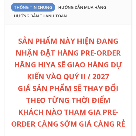
THÔNG TIN CHUNG
HƯỚNG DẪN MUA HÀNG
HƯỚNG DẪN THANH TOÁN
SẢN PHẨM NÀY HIỆN ĐANG
NHẬN ĐẶT HÀNG PRE-ORDER
HÃNG HIYA SẼ GIAO HÀNG DỰ
KIẾN VÀO QUÝ II / 2027
GIÁ SẢN PHẨM SẼ THAY ĐỔI
THEO TỪNG THỜI ĐIỂM
KHÁCH NÀO THAM GIA PRE-
ORDER CÀNG SỚM GIÁ CÀNG RẺ