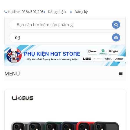
Hotline: 0364.502.205
Đăng nhập
Đăng ký
0₫
MENU