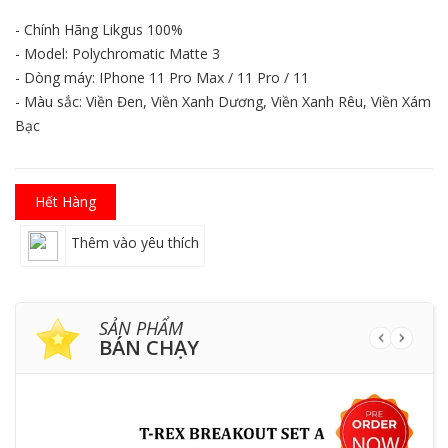
- Chính Hãng Likgus 100%
- Model: Polychromatic Matte 3
- Dòng máy: IPhone 11 Pro Max / 11 Pro / 11
- Màu sắc: Viền Đen, Viền Xanh Dương, Viền Xanh Rêu, Viền Xám
Bạc
Hết Hàng
Thêm vào yêu thích
SẢN PHẨM
BÁN CHẠY
HẾ