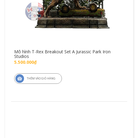
Mô hình T-Rex Breakout Set A Jurassic Park Iron
Mô 
Studios
Fig
5.500.000₫
1.4
THÊM VÀO GIỎ HÀNG
ZD