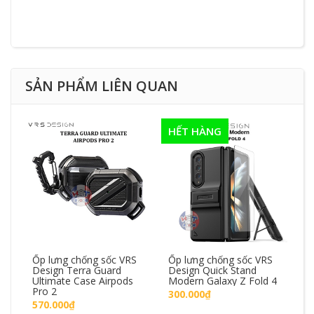
SẢN PHẨM LIÊN QUAN
SA
HẾT HÀNG
c
Ốp lưng chống sốc VRS
Ốp lưng chống sốc VRS
Ốp
e
Design Terra Guard
Design Quick Stand
D
Ultimate Case Airpods
Modern Galaxy Z Fold 4
ch
Pro 2
300.000₫
4
570.000₫