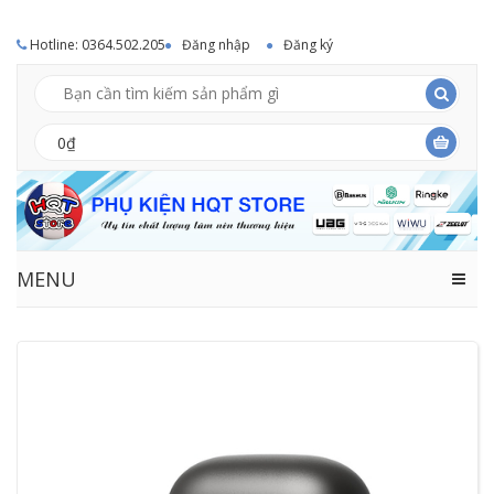
Hotline: 0364.502.205
Đăng nhập
Đăng ký
0₫
MENU