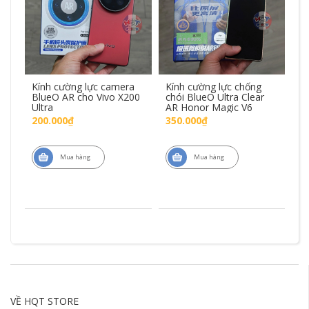
se
Kính cường lực camera
Kính cường lực chống
Kí
BlueO AR cho Vivo X200
chói BlueO Ultra Clear
Ul
7
Ultra
AR Honor Magic V6
Pr
200.000₫
350.000₫
6
Mua hàng
Mua hàng
VỀ HQT STORE