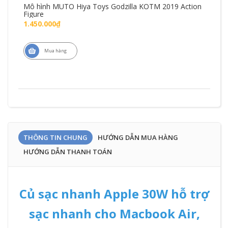
Mô hình MUTO Hiya Toys Godzilla KOTM 2019 Action
Mô 
Figure
Fig
1.450.000₫
1.7
Mua hàng
THÔNG TIN CHUNG
HƯỚNG DẪN MUA HÀNG
HƯỚNG DẪN THANH TOÁN
Củ sạc nhanh Apple 30W hỗ trợ
sạc nhanh cho Macbook Air,