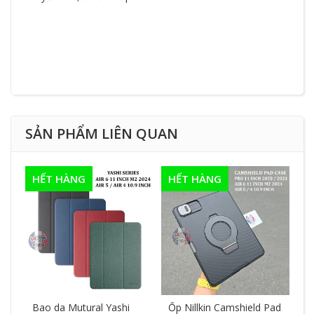
SẢN PHẨM LIÊN QUAN
HẾT HÀNG
HẾT HÀNG
Bao da Mutural Yashi
Ốp Nillkin Camshield Pad
Kí