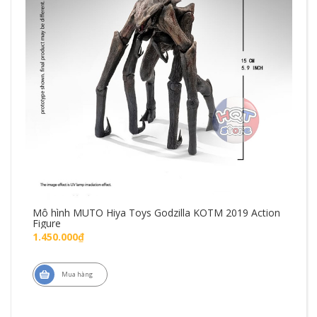
Mô hình MUTO Hiya Toys Godzilla KOTM 2019 Action
Mô 
Figure
Fig
1.450.000₫
1.7
Mua hàng