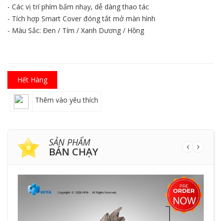
- Các vị trí phím bấm nhạy, dễ dàng thao tác
- Tích hợp Smart Cover đóng tắt mở màn hình
- Màu Sắc: Đen / Tím / Xanh Dương / Hồng
Hết Hàng
Thêm vào yêu thích
SẢN PHẨM
BÁN CHẠY
HẾ