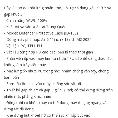
Đây là bao da mặt lưng nhám mờ, hỗ trợ cả dạng gấp chữ Y và
gấp khúc 3
- Chính hãng WiWU 100%
- Xuất xứ và sản xuất tại Trung Quốc
- Model: Defender Protective Case (JD-103)
- Dòng máy phù hợp: Air 6 11inch / 13inch M2 2024
- Vật liệu: PC, TPU, PU
- Vật liệu tổng hợp PU cao cấp, bền bỉ theo thời gian
- Phần viền ốp vào máy làm từ nhựa TPU dẻo dễ dàng tháo lắp,
không làm trầy viền máy
- Mặt lưng ốp nhựa PC trong mờ, nhám chống vân tay, chống
bám bẩn
- Form ốp ôm khít vào máy, chống sốc rất tốt
- Thiết kế gấp chữ Y và gấp 3 giúp i.(Pad) có thể dựng đứng trên
nhiều mặt phẳng khác nhau
- Đồng thời có khớp xoay có thể dựng máy ở dạng ngang và
đứng rất dễ dàng
- Khe đựng bút khoét hở có thể sạc khi lắp bút vào