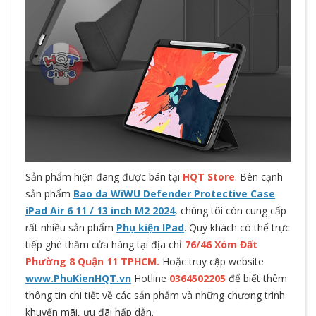
Sản phẩm hiện đang được bán tại
HQT Store
. Bên cạnh
sản phẩm
Bao da WiWU Defender Protective Case
iPad Air 6 11 / 13 inch M2 2024
, chúng tôi còn cung cấp
rất nhiều sản phẩm
Phụ kiện IPad
. Quý khách có thể trực
tiếp ghé thăm cửa hàng tại địa chỉ
76/46 Xóm Đất
Phường 8 Quận 11 TPHCM.
Hoặc truy cập website
www.PhuKienHQT.vn
Hotline
0364502205
để biết thêm
thông tin chi tiết về các sản phẩm và những chương trình
khuyến mãi, ưu đãi hấp dẫn.