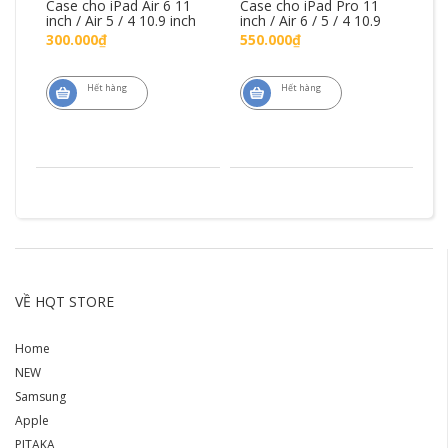
 6
Case cho iPad Air 6 11
Case cho iPad Pro 11
Ni
2
inch / Air 5 / 4 10.9 inch
inch / Air 6 / 5 / 4 10.9
in
300.000₫
550.000₫
3
Hết hàng
Hết hàng
VỀ HQT STORE
Home
NEW
Samsung
Apple
PITAKA