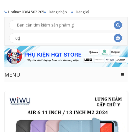
Hotline: 0364.502.205
Đăng nhập
Đăng ký
0₫
MENU