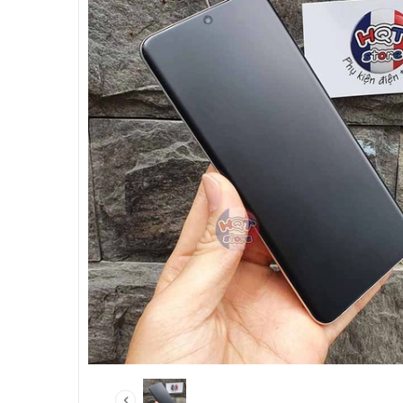
HẾT HÀNG
Mô hình iRo
Toys Nightclu
1/10
580.000₫
Hết h