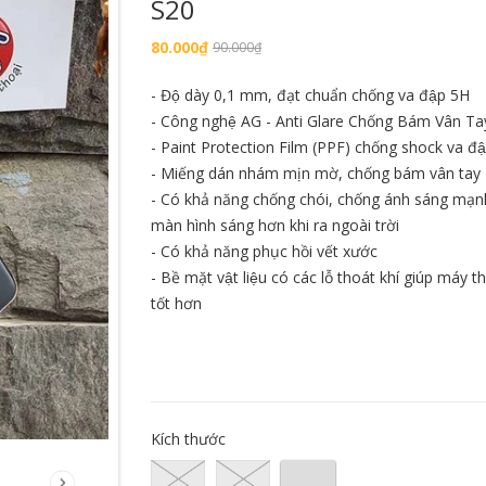
S20
80.000₫
90.000₫
HẾT HÀNG
- Độ dày 0,1 mm, đạt chuẩn chống va đập 5H
- Công nghệ AG - Anti Glare Chống Bám Vân Ta
- Paint Protection Film (PPF) chống shock va đập
- Miếng dán nhám mịn mờ, chống bám vân ta
- Có khả năng chống chói, chống ánh sáng mạnh
Mô hình T-Re
màn hình sáng hơn khi ra ngoài trời
Jurassic Park 
- Có khả năng phục hồi vết xước
n Man Mark 16 ZD
Mô hình Khủng Long
b chính hãng tỉ lệ
Concavenator Haolonggood tỉ
- Bề mặt vật liệu có các lỗ thoát khí giúp máy t
5.500.000₫
lệ 1/35
tốt hơn
350.000₫
THÊ
àng
Hết hàng
Kích thước