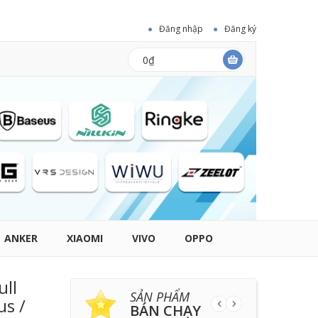
Đăng nhập
Đăng ký
0₫
ANKER
XIAOMI
VIVO
OPPO
ull
SẢN PHẨM
us /
BÁN CHẠY