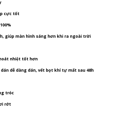
y
 cực tốt
y 100%
, giúp màn hình sáng hơn khi ra ngoài trời
 thoát nhiệt tốt hơn
án dễ dàng dán, vết bọt khí tự mất sau 48h
ng tróc
i rớt