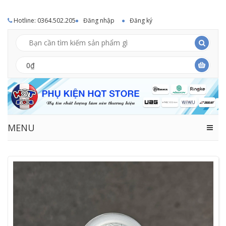
Hotline: 0364.502.205
Đăng nhập
Đăng ký
0₫
MENU