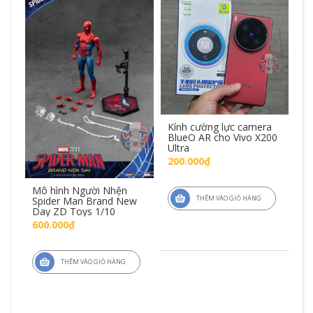
Kính cường lực camera
Kí
BlueO AR cho Vivo X200
ch
Ultra
AR
200.000₫
3
Mô hình Người Nhện
THÊM VÀO GIỎ HÀNG
Spider Man Brand New
Day ZD Toys 1/10
600.000₫
THÊM VÀO GIỎ HÀNG