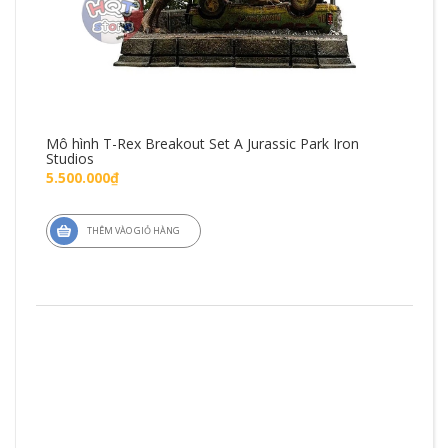
Mô hình T-Rex Breakout Set A Jurassic Park Iron
Mô 
Studios
Fig
5.500.000₫
1.4
THÊM VÀO GIỎ HÀNG
ZD