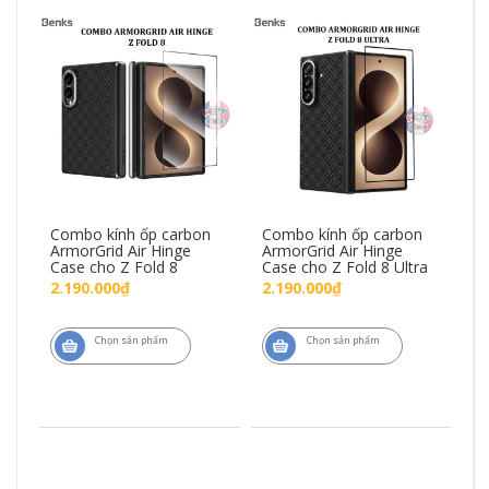
Combo kính ốp carbon
Combo kính ốp carbon
s
ArmorGrid Air Hinge
ArmorGrid Air Hinge
Case cho Z Fold 8
Case cho Z Fold 8 Ultra
2.190.000₫
2.190.000₫
M
Chọn sản phẩm
Chọn sản phẩm
Sp
Da
6