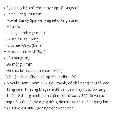
Đây là phụ kiện hít vào máy / ốp có Magsafe
- Chính Hãng Youngkit
- Model: Sandy Sparkle Magnetic Ring Stand
- Màu sắc:
+ Sandy Sparkle (7 màu)
+ Blush Crush (Hồng)
+ Crushed Onyx (Đen)
+ Moonbeam Mist (Bạc)
- Cân nặng: 36g
- Độ mỏng: 4mm
- Độ chịu lực của nam châm: 300g
- Vật liệu: Nam Châm / Hợp Kim / Nhựa PC
- Module Nam Châm N52 siêu mạnh, có khả năng chịu tải cao
- Tặng kèm 1 miếng Magsafe để dán vào máy hoặc ốp lưng
- Thiết kế thông minh nam châm có thể xoay 360 độ và các
khớp nối giúp có thể dựng đứng điện thoại cả chiều ngang lẫn
chiều dọc với nhiều gốc nghiêng khác nhau