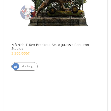
Mô hình T-Rex Breakout Set A Jurassic Park Iron
Mô 
Studios
Fig
5.500.000₫
1.4
Mua hàng
ZD