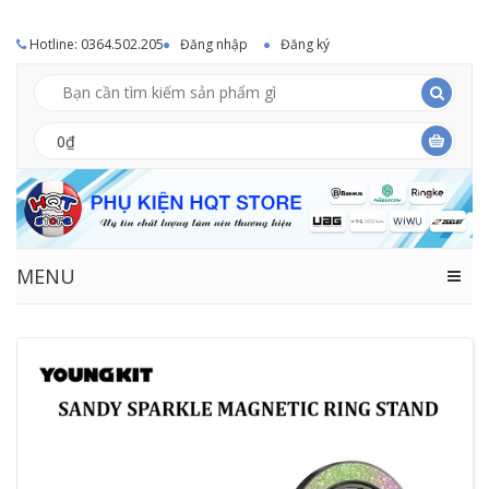
Hotline: 0364.502.205
Đăng nhập
Đăng ký
0₫
MENU