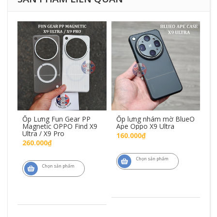
ói
Ốp Lưng Fun Gear PP
Ốp lưng nhám mờ BlueO
Mi
9
Magnetic OPPO Find X9
Ape Oppo X9 Ultra
v
8S+
Ultra / X9 Pro
Ul
160.000₫
260.000₫
4
Chọn sản phẩm
Chọn sản phẩm