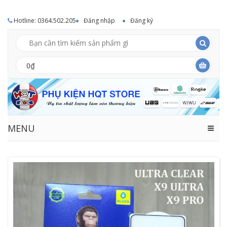
Hotline: 0364.502.205
Đăng nhập
Đăng ký
0₫
MENU