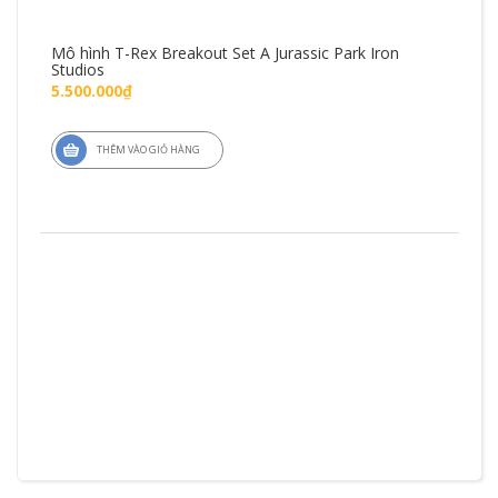
Mô hình T-Rex Breakout Set A Jurassic Park Iron
Mô 
Studios
Fig
5.500.000₫
1.4
THÊM VÀO GIỎ HÀNG
ZD