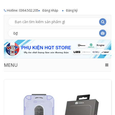
Hotline: 0364.502.205
Đăng nhập
Đăng ký
0₫
MENU