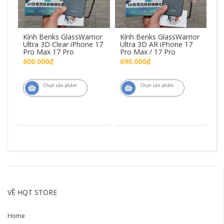
Kính Benks GlassWarrior
Kính Benks GlassWarrior
Ố
G
Ultra 3D Clear iPhone 17
Ultra 3D AR iPhone 17
Ar
ax
Pro Max 17 Pro
Pro Max / 17 Pro
iP
P
600.000₫
690.000₫
1.
Chọn sản phẩm
Chọn sản phẩm
VỀ HQT STORE
Home