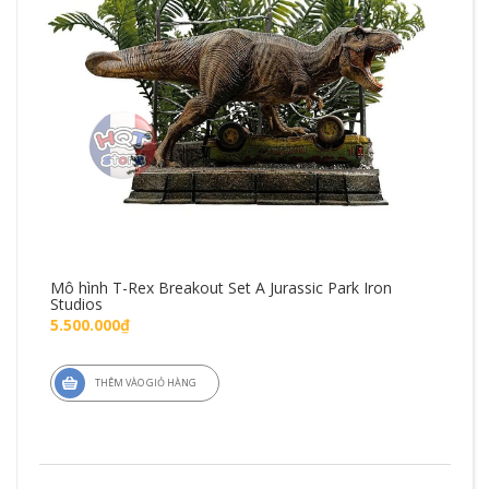
Mô hình T-Rex Breakout Set A Jurassic Park Iron
Mô 
Studios
Fig
5.500.000₫
1.4
THÊM VÀO GIỎ HÀNG