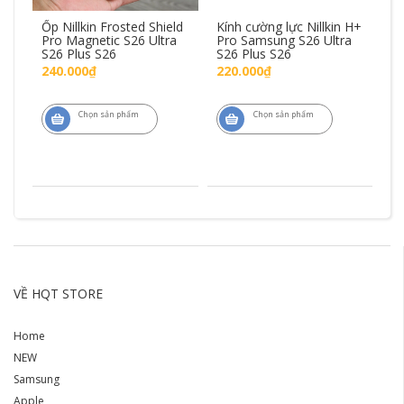
Ốp Nillkin Frosted Shield
Kính cường lực Nillkin H+
Ốp
ng
Pro Magnetic S26 Ultra
Pro Samsung S26 Ultra
S
S26 Plus S26
S26 Plus S26
S2
240.000₫
220.000₫
8
Chọn sản phẩm
Chọn sản phẩm
VỀ HQT STORE
Home
NEW
Samsung
Apple