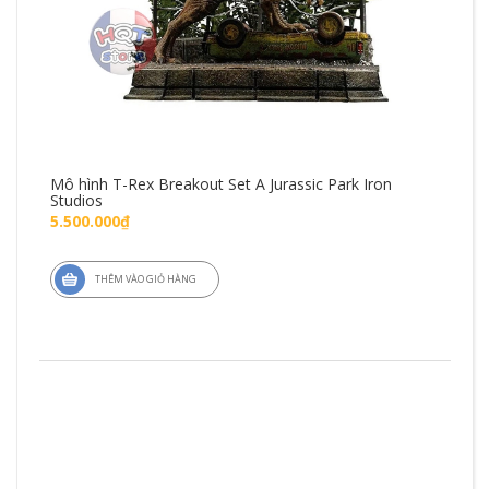
Mô hình T-Rex Breakout Set A Jurassic Park Iron
Mô 
Studios
Fig
5.500.000₫
1.4
THÊM VÀO GIỎ HÀNG
ZD