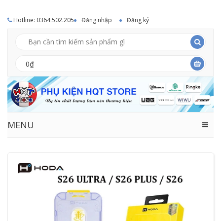
Hotline: 0364.502.205
Đăng nhập
Đăng ký
0₫
MENU