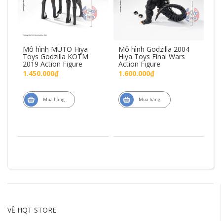
h
Mô hình MUTO Hiya
Mô hình Godzilla 2004
Mô
Toys Godzilla KOTM
Hiya Toys Final Wars
Me
2019 Action Figure
Action Figure
To
1.450.000₫
1.600.000₫
1.
Mua hàng
Mua hàng
VỀ HQT STORE