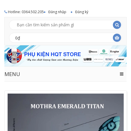
Hotline: 0364.502.205
Đăng nhập
Đăng ký
0₫
MENU