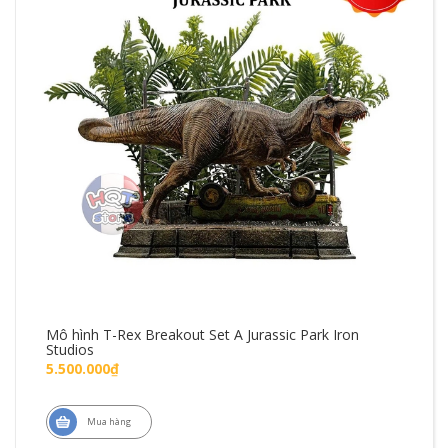
Mô hình T-Rex Breakout Set A Jurassic Park Iron
Mô 
Studios
Fig
5.500.000₫
1.4
Mua hàng