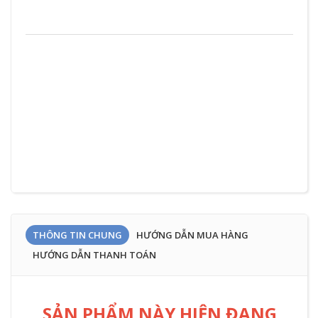
ZD
THÔNG TIN CHUNG
HƯỚNG DẪN MUA HÀNG
HƯỚNG DẪN THANH TOÁN
SẢN PHẨM NÀY HIỆN ĐANG