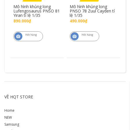
Mô hình khủng long
Mô hình khủng long
Mô
SO
Lufengosaurus PNSO 81
PNSO 78 Zuul Cayden tỉ
W
Yiran tỉ lệ 1/35
lệ 1/35
Xi
890.000₫
490.000₫
5
Hết hàng
Hết hàng
VỀ HQT STORE
Home
NEW
Samsung