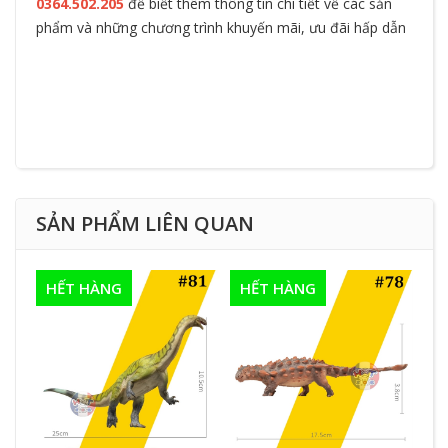
0364.502.205
để biết thêm thông tin chi tiết về các sản
phẩm và những chương trình khuyến mãi, ưu đãi hấp dẫn
SẢN PHẨM LIÊN QUAN
HẾT HÀNG
HẾT HÀNG
H