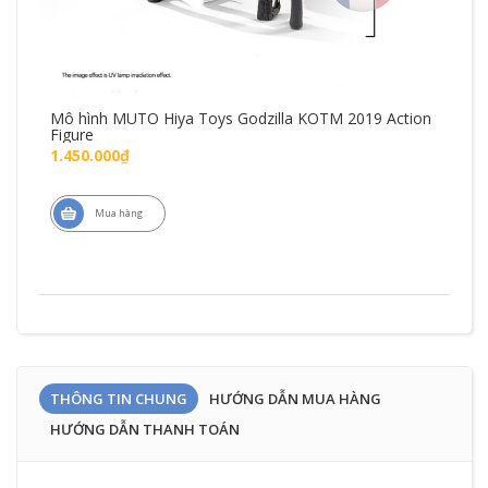
Mô hình MUTO Hiya Toys Godzilla KOTM 2019 Action
Mô 
Figure
Fig
1.450.000₫
1.7
Mua hàng
THÔNG TIN CHUNG
HƯỚNG DẪN MUA HÀNG
HƯỚNG DẪN THANH TOÁN