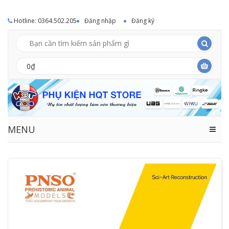
Hotline: 0364.502.205
Đăng nhập
Đăng ký
0₫
MENU