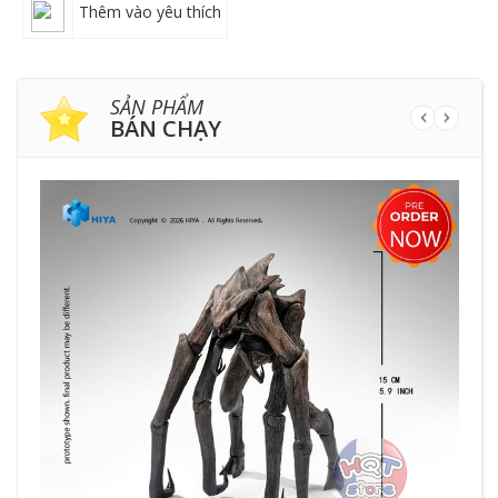
Thêm vào yêu thích
SẢN PHẨM
BÁN CHẠY
HẾ