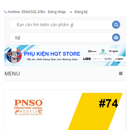
Hotline: 0364.502.205
Đăng nhập
Đăng ký
0₫
MENU