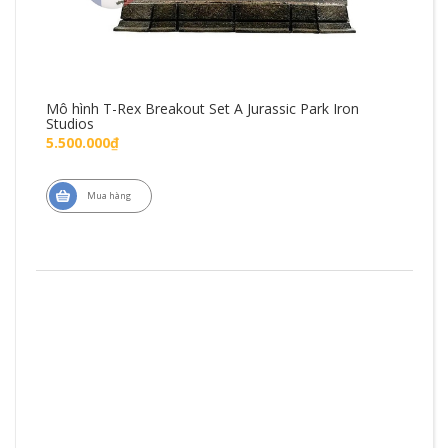
Mô hình T-Rex Breakout Set A Jurassic Park Iron
Mô 
Studios
Fig
5.500.000₫
1.4
Mua hàng
ZD