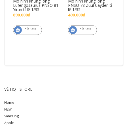
Mô hình khủng long
Mô hình khủng long
Mô
SO
Lufengosaurus PNSO 81
PNSO 78 Zuul Cayden tỉ
W
Yiran tỉ lệ 1/35
lệ 1/35
Xi
890.000₫
490.000₫
5
Hết hàng
Hết hàng
VỀ HQT STORE
Home
NEW
Samsung
Apple