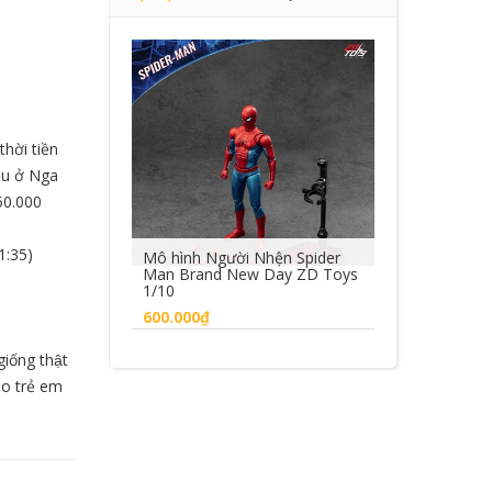
hời tiền
̀u ở Nga
50.000
 1:35)
i Nhện Spider
Mô hình T-Rex Breakout Set A
Mô hình MUTO
ew Day ZD Toys
Jurassic Park Iron Studios
Godzilla KOTM
Figure
5.500.000₫
1.450.000₫
iống thật
ng
Mua hàng
Mua hà
cho trẻ em