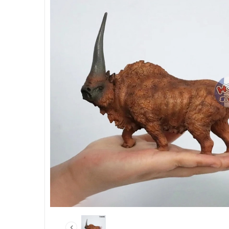
HẾT HÀNG
Mô hình khủ
Shoulin Anim
thương Baby 
320.000₫
Hết h