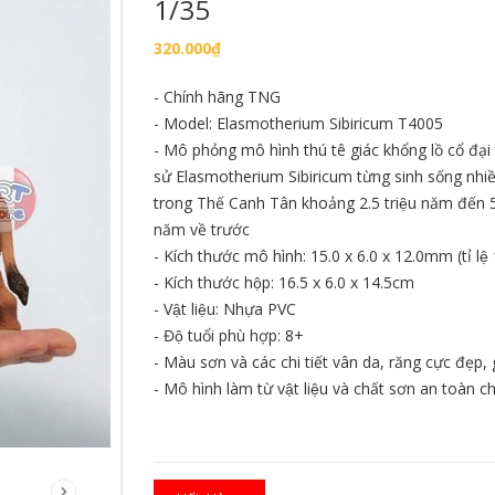
1/35
320.000₫
HẾT HÀNG
- Chính hãng TNG
- Model: Elasmotherium Sibiricum T4005
- Mô phỏng mô hình thú tê giác khổng lồ cổ đại t
sử Elasmotherium Sibiricum từng sinh sống nhiê
trong Thế Canh Tân khoảng 2.5 triệu năm đến 
năm về trước
- Kích thước mô hình: 15.0 x 6.0 x 12.0mm (tỉ lệ
ng long T-Rex
Mô hình iRon Man Mark 16 ZD
Mô hình Ngườ
ation PVC dễ
Toys Nightclub chính hãng tỉ lệ
Man Brand N
- Kích thước hộp: 16.5 x 6.0 x 14.5cm
Chibi Q
1/10
1/10
- Vật liệu: Nhựa PVC
580.000₫
600.000₫
- Độ tuổi phù hợp: 8+
- Màu sơn và các chi tiết vân da, răng cực đẹp, g
àng
Hết hàng
Mua hà
- Mô hình làm từ vật liệu và chất sơn an toàn 