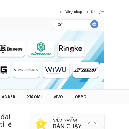
Đăng nhập
Đăng ký
0₫
ANKER
XIAOMI
VIVO
OPPO
 đại
SẢN PHẨM
ỉ lệ
BÁN CHẠY