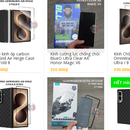
kính ốp carbon
Kính cường lực chống chói
Kính Ch
rid Air Hinge Case
BlueO Ultra Clear AR
OmniWar
Fold 8
Honor Magic V6
Ultra / 8
000₫
350.000₫
390.000
HẾT H
Chọn sản phẩm
Mua hàng
C