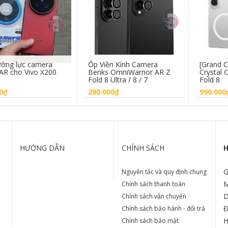
ường lực camera
Ốp Viền Kính Camera
[Grand 
AR cho Vivo X200
Benks OmniWarrior AR Z
Crystal
Fold 8 Ultra / 8 / 7
Fold 8
0₫
280.000₫
990.000
Mua hàng
Chọn sản phẩm
M
HƯỚNG DẪN
CHÍNH SÁCH
H
G
Nguyên tắc và quy định chung
M
Chính sách thanh toán
D
Chính sách vận chuyển
Đ
Chính sách bảo hành - đổi trả
H
Chính sách bảo mật