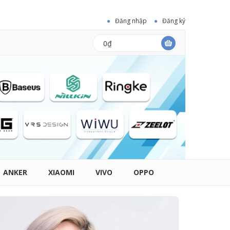
Đăng nhập
Đăng ký
0₫
ANKER
XIAOMI
VIVO
OPPO