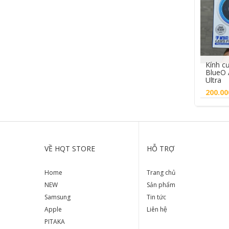
nh Godzilla 2004 Hiya
Kính c
Final Wars Action
BlueO 
e
Ultra
.000₫
200.00
Mua hàng
VỀ HQT STORE
HỖ TRỢ
Home
Trang chủ
NEW
Sản phẩm
Samsung
Tin tức
Apple
Liên hệ
PITAKA