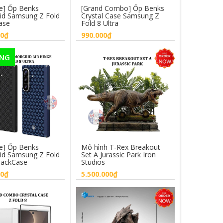
ge] Ốp Benks
[Grand Combo] Ốp Benks
Mô hình U
id Samsung Z Fold
Crystal Case Samsung Z
Mega Man
ase
Fold 8 Ultra
Action Fig
00₫
990.000₫
1.790.00
ÀNG
HẾT HÀ
t hàng
Mua hàng
Hết
ge] Ốp Benks
Mô hình T-Rex Breakout
Mô Hình 
id Samsung Z Fold
Set A Jurassic Park Iron
Indominu
BackCase
Studios
Collectio
00₫
5.500.000₫
2.890.00
t hàng
Mua hàng
Hết