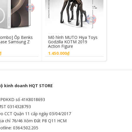
Combo] Ốp Benks
Mô hình MUTO Hiya Toys
Giá đỡ x
 Case Samsung Z
Godzilla KOTM 2019
Vokamo 
Action Figure
Levitate
₫
1.450.000₫
450.000₫
ua hàng
Mua hàng
Mua
ộ kinh doanh HQT STORE
PĐKKD số 41K8018693
ST 0314328793
o CCT Quận 11 cấp ngày 03/04/2017
ịa chỉ 76/46 Xóm Đất P8 Q11 HCM
otline: 0364.502.205