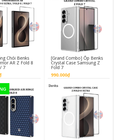
ống Chói Benks
[Grand Combo] Ốp Benks
Kính Benk
rior AR Z Fold 8
Crystal Case Samsung Z
Ultra 3D 
 / 7
Fold 7
Max / 17 
₫
990.000₫
690.000₫
ÀNG
HẾT HÀ
họn sản phẩm
Mua hàng
Chọ