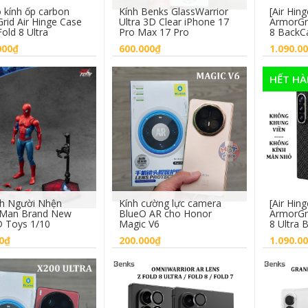
kính ốp carbon
Kính Benks GlassWarrior
[Air Hin
rid Air Hinge Case
Ultra 3D Clear iPhone 17
ArmorGr
old 8 Ultra
Pro Max 17 Pro
8 BackC
000₫
600.000₫
1.090.0
HẾT H
Chọn sản phẩm
Chọn sản phẩm
Hế
h Người Nhện
Kính cường lực camera
[Air Hin
 Man Brand New
BlueO AR cho Honor
ArmorGr
 Toys 1/10
Magic V6
8 Ultra 
0₫
200.000₫
1.090.0
Mua hàng
Mua hàng
Hế