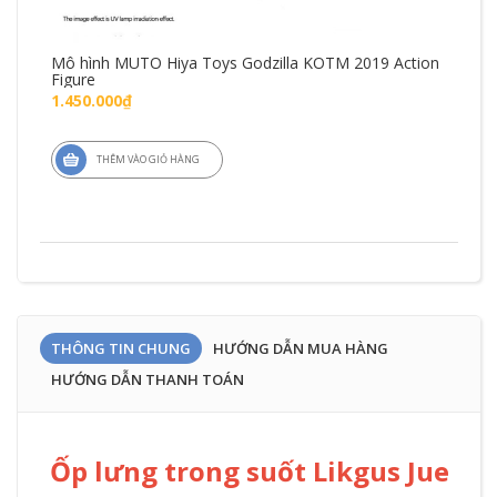
Mô hình MUTO Hiya Toys Godzilla KOTM 2019 Action
Mô 
Figure
Fig
1.450.000₫
1.7
THÊM VÀO GIỎ HÀNG
THÔNG TIN CHUNG
HƯỚNG DẪN MUA HÀNG
HƯỚNG DẪN THANH TOÁN
Ốp lưng trong suốt Likgus Jue