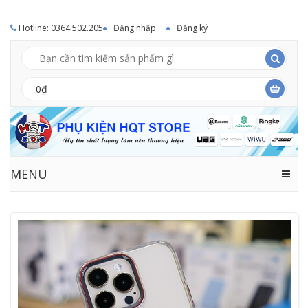
Hotline: 0364.502.205
Đăng nhập
Đăng ký
0₫
MENU