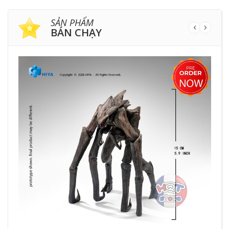
SẢN PHẨM
BÁN CHẠY
HẾ