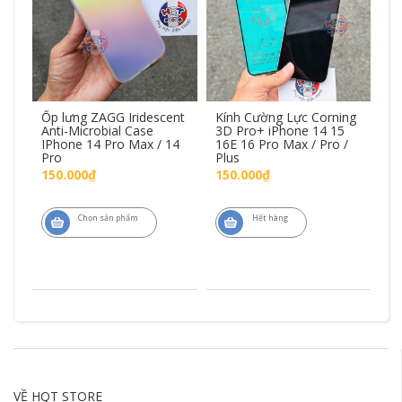
Ốp lưng ZAGG Iridescent
Kính Cường Lực Corning
Ốp
Anti-Microbial Case
3D Pro+ iPhone 14 15
iP
4
IPhone 14 Pro Max / 14
16E 16 Pro Max / Pro /
15
Pro
Plus
M
150.000₫
150.000₫
1
Chọn sản phẩm
Hết hàng
VỀ HQT STORE