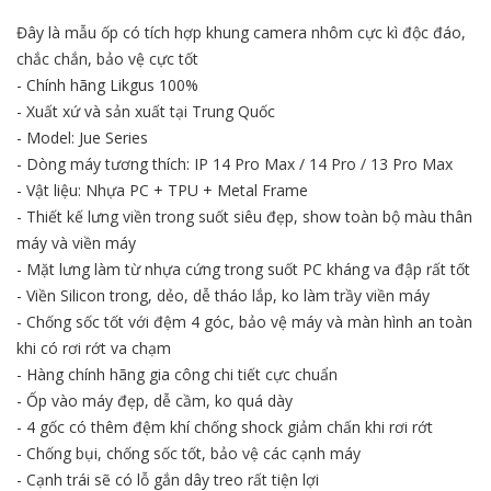
Đây là mẫu ốp có tích hợp khung camera nhôm cực kì độc đáo,
chắc chắn, bảo vệ cực tốt
- Chính hãng Likgus 100%
- Xuất xứ và sản xuất tại Trung Quốc
- Model: Jue Series
- Dòng máy tương thích: IP 14 Pro Max / 14 Pro / 13 Pro Max
- Vật liệu: Nhựa PC + TPU + Metal Frame
- Thiết kế lưng viền trong suốt siêu đẹp, show toàn bộ màu thân
máy và viền máy
- Mặt lưng làm từ nhựa cứng trong suốt PC kháng va đập rất tốt
- Viền Silicon trong, dẻo, dễ tháo lắp, ko làm trầy viền máy
- Chống sốc tốt với đệm 4 góc, bảo vệ máy và màn hình an toàn
khi có rơi rớt va chạm
- Hàng chính hãng gia công chi tiết cực chuẩn
- Ốp vào máy đẹp, dễ cầm, ko quá dày
- 4 gốc có thêm đệm khí chống shock giảm chấn khi rơi rớt
- Chống bụi, chống sốc tốt, bảo vệ các cạnh máy
- Cạnh trái sẽ có lỗ gắn dây treo rất tiện lợi