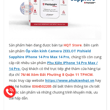
Sản phẩm hiện đang được bán tại
HQT Store
. Bên cạnh
sản phẩm
Ốp viền kính Camera ZEELOT PIshield
Sapphire IPhone 14 Pro Max 14 Pro
, chúng tôi còn cung
cấp rất nhiều sản phẩm
Phụ Kiện
IPhone 14 Pro Max /
14 Pro.
Quý khách có thể trực tiếp ghé thăm cửa hàng tại
địa chỉ
76/46 Xóm Đất Phường 8 Quận 11 TPHCM.
Hoặc truy cập website
https://www.phukienhqt.vn
hay
liên hệ hotline
0364502205
để biết thêm thông tin chi tiết
về các sản phẩm và những chương trình khuyến mãi, ưu
đãi hấp dẫn.