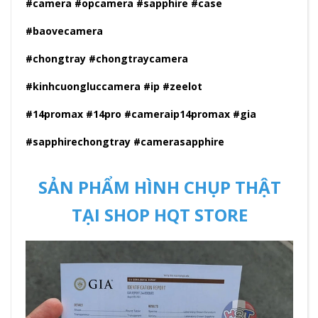
#camera #opcamera #sapphire #case
#baovecamera
#chongtray #chongtraycamera
#kinhcuongluccamera #ip #zeelot
#14promax #14pro #cameraip14promax #gia
#sapphirechongtray #camerasapphire
SẢN PHẨM HÌNH CHỤP THẬT
TẠI SHOP HQT STORE