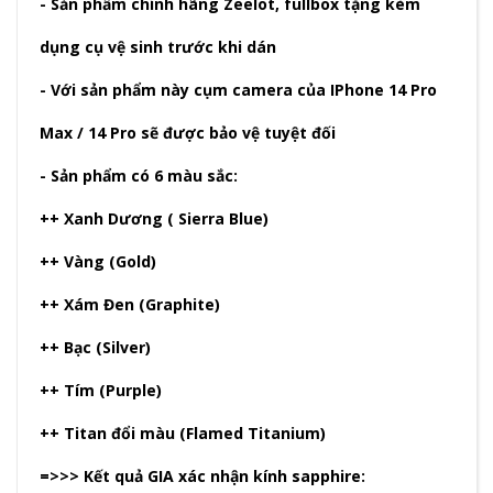
- Sản phẩm chính hãng Zeelot, fullbox tặng kèm
dụng cụ vệ sinh trước khi dán
- Với sản phẩm này cụm camera của IPhone 14 Pro
Max / 14 Pro sẽ được bảo vệ tuyệt đối
- Sản phẩm có 6 màu sắc:
++ Xanh Dương ( Sierra Blue)
++ Vàng (Gold)
++ Xám Đen (Graphite)
++ Bạc (Silver)
++ Tím (Purple)
++ Titan đổi màu (Flamed Titanium)
=>>> Kết quả GIA xác nhận kính sapphire: