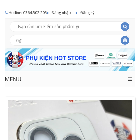
Hotline: 0364.502.205
Đăng nhập
Đăng ký
0₫
MENU