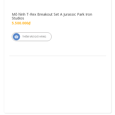
Mô hình T-Rex Breakout Set A Jurassic Park Iron
Mô 
Studios
Fig
5.500.000₫
1.4
THÊM VÀO GIỎ HÀNG
ZD