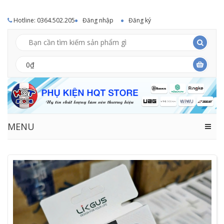
Hotline: 0364.502.205
Đăng nhập
Đăng ký
0₫
MENU