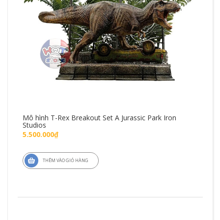
Mô hình T-Rex Breakout Set A Jurassic Park Iron
Mô 
Studios
Fig
5.500.000₫
1.4
THÊM VÀO GIỎ HÀNG
ZD