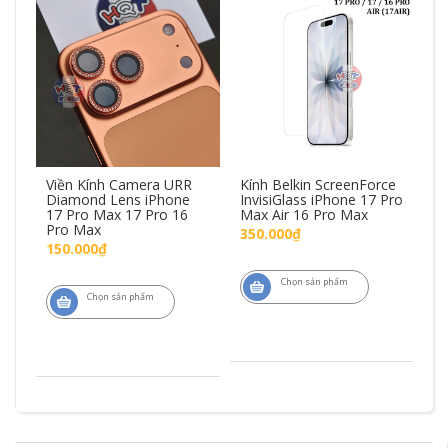
Viền Kính Camera URR
Kính Belkin ScreenForce
Kí
Diamond Lens iPhone
InvisiGlass iPhone 17 Pro
In
6
17 Pro Max 17 Pro 16
Max Air 16 Pro Max
17
Pro Max
350.000₫
3
150.000₫
Chọn sản phẩm
Chọn sản phẩm