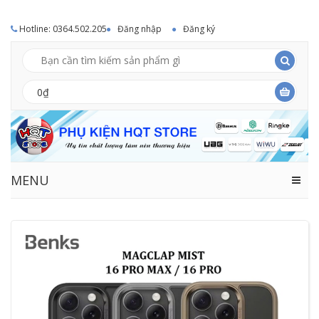
Hotline: 0364.502.205
Đăng nhập
Đăng ký
0₫
MENU