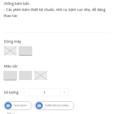
chống bám bẩn
- Các phím bấm thiết kế chuẩn, nhô ra, bấm cực nhẹ, dễ dàng
thao tác
Dòng máy
Màu sắc
Số lượng
MUA NGAY
THÊM VÀO GIỎ HÀNG