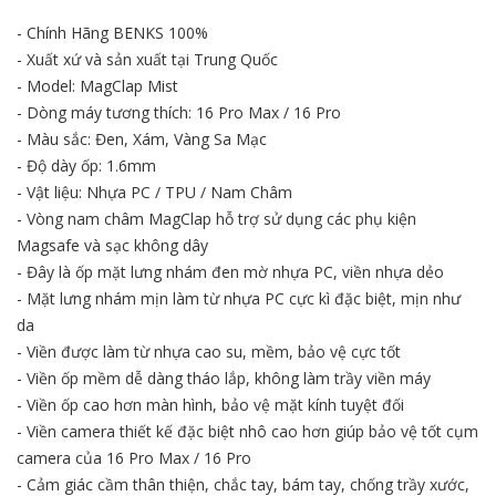
- Chính Hãng BENKS 100%
- Xuất xứ và sản xuất tại Trung Quốc
- Model: MagClap Mist
- Dòng máy tương thích: 16 Pro Max / 16 Pro
- Màu sắc: Đen, Xám, Vàng Sa Mạc
- Độ dày ốp: 1.6mm
- Vật liệu: Nhựa PC / TPU / Nam Châm
- Vòng nam châm MagClap hỗ trợ sử dụng các phụ kiện
Magsafe và sạc không dây
- Đây là ốp mặt lưng nhám đen mờ nhựa PC, viền nhựa dẻo
- Mặt lưng nhám mịn làm từ nhựa PC cực kì đặc biệt, mịn như
da
- Viền được làm từ nhựa cao su, mềm, bảo vệ cực tốt
- Viền ốp mềm dễ dàng tháo lắp, không làm trầy viền máy
- Viền ốp cao hơn màn hình, bảo vệ mặt kính tuyệt đối
- Viền camera thiết kế đặc biệt nhô cao hơn giúp bảo vệ tốt cụm
camera của 16 Pro Max / 16 Pro
- Cảm giác cầm thân thiện, chắc tay, bám tay, chống trầy xước,