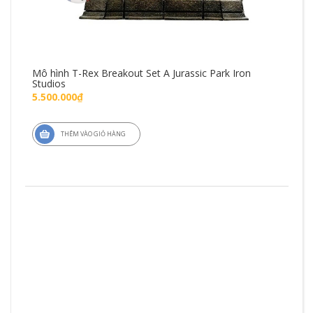
Mô hình T-Rex Breakout Set A Jurassic Park Iron
Mô 
Studios
Fig
5.500.000₫
1.4
THÊM VÀO GIỎ HÀNG
ZD