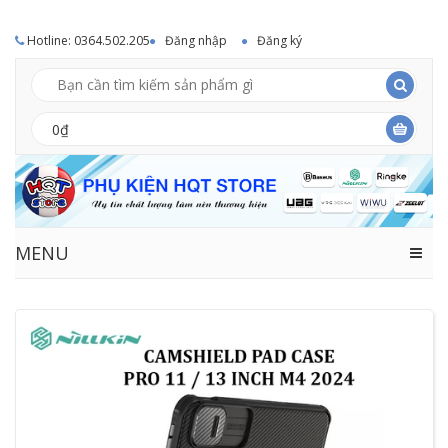
Hotline: 0364.502.205
Đăng nhập
Đăng ký
0₫
MENU