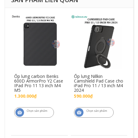
H
Ốp lưng carbon Benks
Ốp lưng Nillkin
Ốp
600D ArmorPro Y2 Case
Camshield Pad Case cho
Ca
IPad Pro 11 13 inch M4
iPad Pro 11 / 13 inch M4
iP
M5
2024
2
1.300.000₫
590.000₫
2
Chọn sản phẩm
Chọn sản phẩm