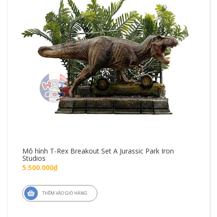
Mô hình T-Rex Breakout Set A Jurassic Park Iron
Mô 
Studios
Fig
5.500.000₫
1.4
THÊM VÀO GIỎ HÀNG