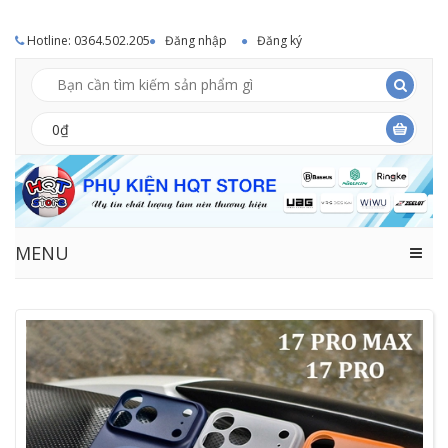
Hotline: 0364.502.205
Đăng nhập
Đăng ký
0₫
MENU