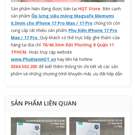
Sản phẩm hiện đang được bán tại
HQT Store
.
Bên cạnh
sản phẩm
Ốp lưng siêu mỏng Magsafe Memumi
0.3mm cho IPhone 17 Pro Max / 17 Pro
chúng tôi còn
cung cấp rất nhiều sản phẩm
Phụ Kiện IPhone 17 Pro
Max / 17 Pro.
Quý khách có thể trực tiếp ghé thăm cửa
hàng tại địa chỉ
76/46 Xóm Đất Phường 8 Quận 11
TPHCM.
Hoặc truy cập website
www.PhuKienHQT.vn
hay liên hệ hotline
0364.502.205
để biết thêm thông tin chi tiết về các sản
phẩm và những chương trình khuyến mãi, ưu đãi hấp dẫn
SẢN PHẨM LIÊN QUAN