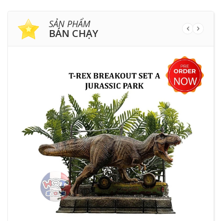
SẢN PHẨM
BÁN CHẠY
HẾ