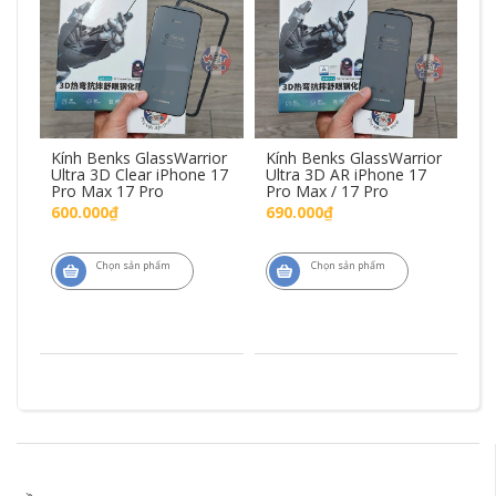
Kính Benks GlassWarrior
Kính Benks GlassWarrior
Ố
G
Ultra 3D Clear iPhone 17
Ultra 3D AR iPhone 17
Ar
ax
Pro Max 17 Pro
Pro Max / 17 Pro
iP
P
600.000₫
690.000₫
1.
Chọn sản phẩm
Chọn sản phẩm