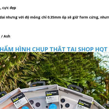
, cực đẹp
o, dai nhưng với độ mỏng chỉ 0.35mm ốp sẽ giữ form cứng, nh
 / Ash
HẨM HÌNH CHỤP THẬT TẠI SHOP HQT