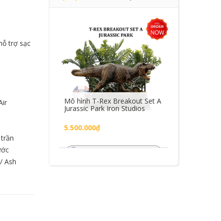
hỗ trợ sạc
i Nhện Spider
Mô hình T-Rex Breakout Set A
Mô hình MUTO
Air
ew Day ZD Toys
Jurassic Park Iron Studios
Godzilla KOTM
Figure
5.500.000₫
1.450.000₫
 trần
ước
M VÀO GIỎ
THÊM VÀO GIỎ
THÊM
 / Ash
HÀNG
HÀNG