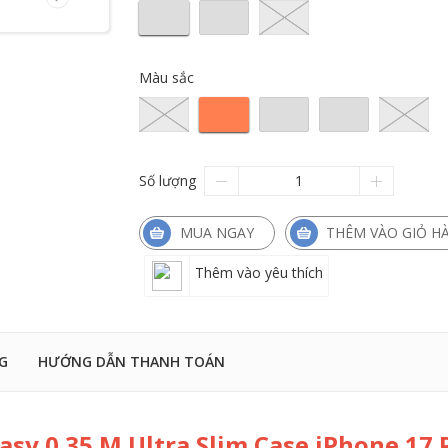
Màu sắc
Số lượng
MUA NGAY
THÊM VÀO GIỎ H
Thêm vào yêu thích
G
HƯỚNG DẪN THANH TOÁN
sy 0.35 M Ultra Slim Case iPhone 17 