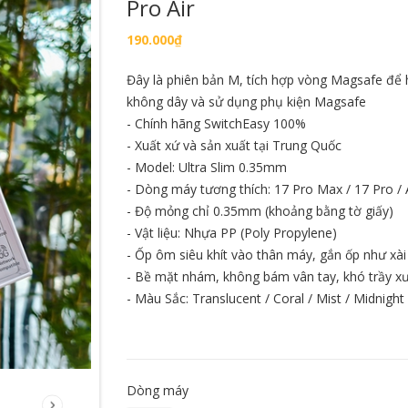
Pro Air
190.000₫
HẾT HÀNG
Đây là phiên bản M, tích hợp vòng Magsafe để 
không dây và sử dụng phụ kiện Magsafe
- Chính hãng SwitchEasy 100%
- Xuất xứ và sản xuất tại Trung Quốc
- Model: Ultra Slim 0.35mm
Mô hình Ngườ
- Dòng máy tương thích: 17 Pro Max / 17 Pro / 
Man Brand N
- Độ mỏng chỉ 0.35mm (khoảng bằng tờ giấy)
ng long T-Rex
Mô hình iRon Man Mark 16 ZD
1/10
ation PVC dễ
Toys Nightclub chính hãng tỉ lệ
- Vật liệu: Nhựa PP (Poly Propylene)
600.000₫
Chibi Q
1/10
- Ốp ôm siêu khít vào thân máy, gắn ốp như xài
580.000₫
- Bề mặt nhám, không bám vân tay, khó trầy x
THÊ
- Màu Sắc: Translucent / Coral / Mist / Midnight
àng
Hết hàng
Dòng máy