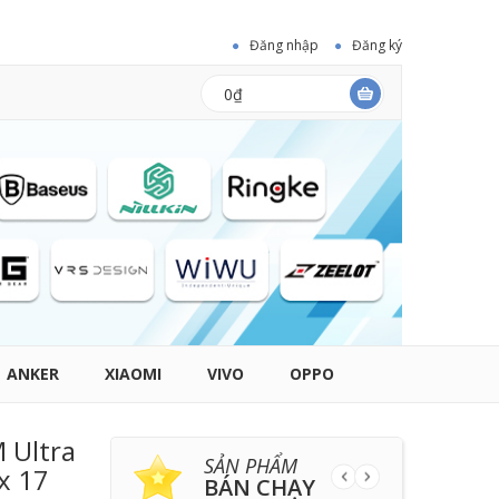
Đăng nhập
Đăng ký
0₫
ANKER
XIAOMI
VIVO
OPPO
 Ultra
SẢN PHẨM
x 17
BÁN CHẠY