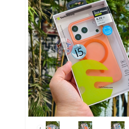
HẾT HÀNG
Mô hình khủ
Shoulin Anim
thương Baby 
320.000₫
Hết h