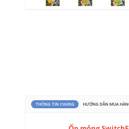
THÔNG TIN CHUNG
HƯỚNG DẪN MUA HÀN
Ốp mỏng SwitchEa