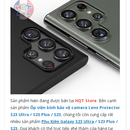
Sản phẩm hiện đang được bán tại
HQT Store
.
Bên cạnh
sản phẩm
Ốp viền kính bảo vệ camera Lens Protector
S23 Ultra / S23 Plus / S23
,
chúng tôi còn cung cấp rất
nhiều sản phẩm
Phụ Kiện
Galaxy S23 Ultra
/ S23 Plus /
S23
.
Quý khách có thể trực tiếp ghé thăm cửa hàng tại