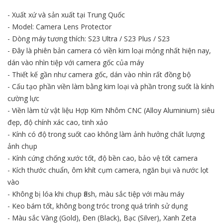
- Xuất xứ và sản xuất tại Trung Quốc
- Model: Camera Lens Protector
- Dòng máy tương thích: S23 Ultra / S23 Plus / S23
- Đây là phiên bản camera có viền kim loại mỏng nhất hiện nay,
dán vào nhìn tiệp với camera gốc của máy
- Thiết kế gần như camera gốc, dán vào nhìn rất đồng bộ
- Cấu tạo phần viền làm bằng kim loại và phần trong suốt là kính
cường lực
- Viền làm từ vật liệu Hợp Kim Nhôm CNC (Alloy Aluminium) siêu
đẹp, độ chính xác cao, tinh xảo
- Kính có độ trong suốt cao không làm ảnh hưởng chất lượng
ảnh chụp
- Kính cứng chống xước tốt, độ bền cao, bảo vệ tốt camera
- Kích thước chuẩn, ôm khít cụm camera, ngăn bụi và nước lọt
vào
- Không bị lóa khi chụp flash, màu sắc tiệp với màu máy
- Keo bám tốt, không bong tróc trong quá trình sử dụng
- Màu sắc Vàng (Gold), Đen (Black), Bạc (Silver), Xanh Zeta