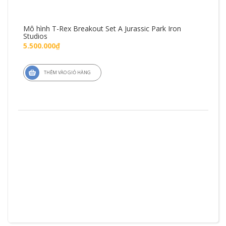
Mô hình T-Rex Breakout Set A Jurassic Park Iron
Mô 
Studios
Fig
5.500.000₫
1.4
THÊM VÀO GIỎ HÀNG
ZD