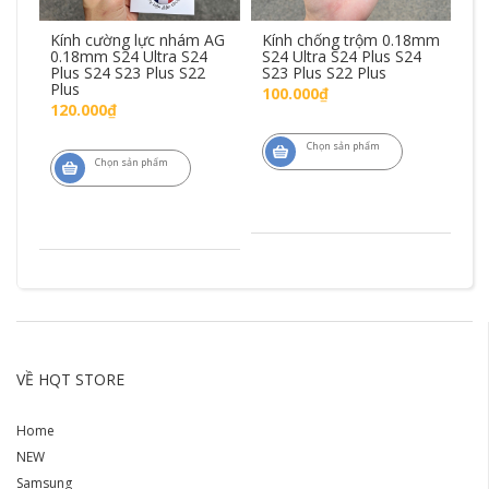
5D
Kính cường lực nhám AG
Kính chống trộm 0.18mm
Ốp
0.18mm S24 Ultra S24
S24 Ultra S24 Plus S24
Sa
Plus S24 S23 Plus S22
S23 Plus S22 Plus
S2
Plus
lo
100.000₫
120.000₫
6
Chọn sản phẩm
Chọn sản phẩm
VỀ HQT STORE
Home
NEW
Samsung