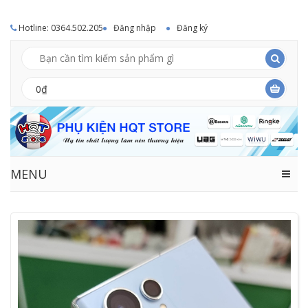
Hotline: 0364.502.205
Đăng nhập
Đăng ký
0₫
MENU