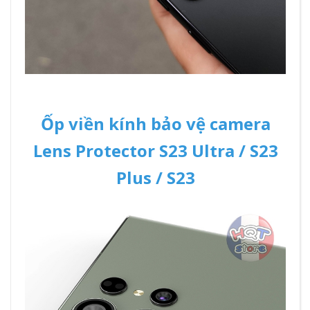
Ốp viền kính bảo vệ camera
Lens Protector S23 Ultra / S23
Plus / S23