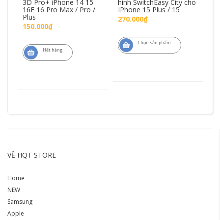
3D Pro+ iPhone 14 15
hình SwitchEasy City cho
iP
16E 16 Pro Max / Pro /
IPhone 15 Plus / 15
15
Plus
M
270.000₫
150.000₫
1
Chọn sản phẩm
Hết hàng
VỀ HQT STORE
Home
NEW
Samsung
Apple