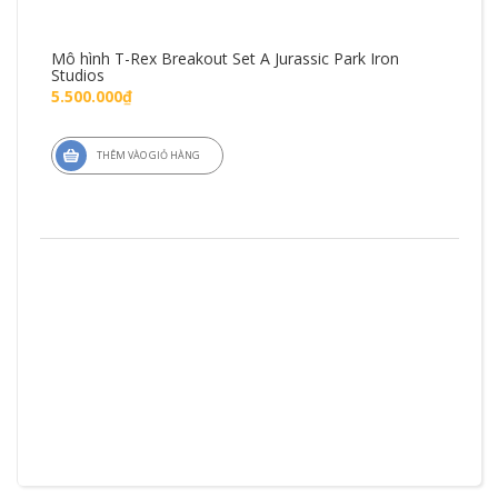
Mô hình T-Rex Breakout Set A Jurassic Park Iron
Mô 
Studios
Fig
5.500.000₫
1.4
THÊM VÀO GIỎ HÀNG
ZD