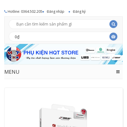
Hotline: 0364.502.205
Đăng nhập
Đăng ký
0₫
MENU