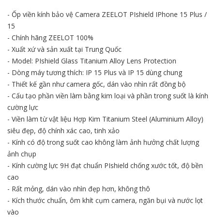
- Ốp viền kính bảo vệ Camera ZEELOT PIshield IPhone 15 Plus /
15
- Chính hãng ZEELOT 100%
- Xuất xứ và sản xuất tại Trung Quốc
- Model: PIshield Glass Titanium Alloy Lens Protection
- Dòng máy tương thích: IP 15 Plus và IP 15 dùng chung
- Thiết kế gần như camera gốc, dán vào nhìn rất đồng bộ
- Cấu tạo phần viền làm bằng kim loại và phần trong suốt là kính
cường lực
- Viền làm từ vật liệu Hợp Kim Titanium Steel (Aluminium Alloy)
siêu đẹp, độ chính xác cao, tinh xảo
- Kính có độ trong suốt cao không làm ảnh hưởng chất lượng
ảnh chụp
- Kính cường lực 9H đạt chuẩn PIshield chống xước tốt, độ bền
cao
- Rất mỏng, dán vào nhìn đẹp hơn, không thô
- Kích thước chuẩn, ôm khít cụm camera, ngăn bụi và nước lọt
vào