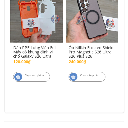
R
Dán PPF Lưng Viền Full
Ốp Nillkin Frosted Shield
Kí
Máy có khung định vị
Pro Magnetic S26 Ultra
Pr
cho Galaxy S26 Ultra
S26 Plus S26
S2
120.000₫
240.000₫
2
Chọn sản phẩm
Chọn sản phẩm