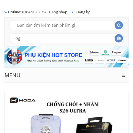
Hotline: 0364.502.205
Đăng nhập
Đăng ký
0₫
MENU