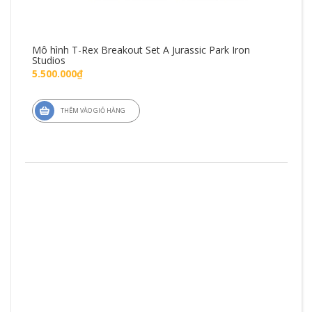
Mô hình T-Rex Breakout Set A Jurassic Park Iron
Mô 
Studios
Fig
5.500.000₫
1.4
THÊM VÀO GIỎ HÀNG
ZD