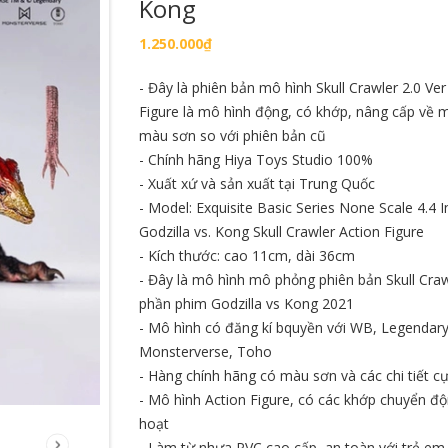
Kong
1.250.000₫
HẾT HÀNG
- Đây là phiên bản mô hình Skull Crawler 2.0 Ver
Figure là mô hình động, có khớp, nâng cấp về 
màu sơn so với phiên bản cũ
- Chính hãng Hiya Toys Studio 100%
- Xuất xứ và sản xuất tại Trung Quốc
- Model: Exquisite Basic Series None Scale 4.4 I
Godzilla vs. Kong Skull Crawler Action Figure
ng long T-Rex
Mô hình iRon Man Mark 16 ZD
Mô hình Ngườ
ation PVC dễ
Toys Nightclub chính hãng tỉ lệ
Man Brand N
- Kích thước: cao 11cm, dài 36cm
Chibi Q
1/10
1/10
- Đây là mô hình mô phỏng phiên bản Skull Craw
580.000₫
600.000₫
phần phim Godzilla vs Kong 2021
- Mô hình có đăng kí bquyền với WB, Legendary
àng
Hết hàng
Mua hà
Monsterverse, Toho
- Hàng chính hãng có màu sơn và các chi tiết c
- Mô hình Action Figure, có các khớp chuyển độ
hoạt
- Làm từ nhựa PVC cao cấp, an toàn với trẻ em