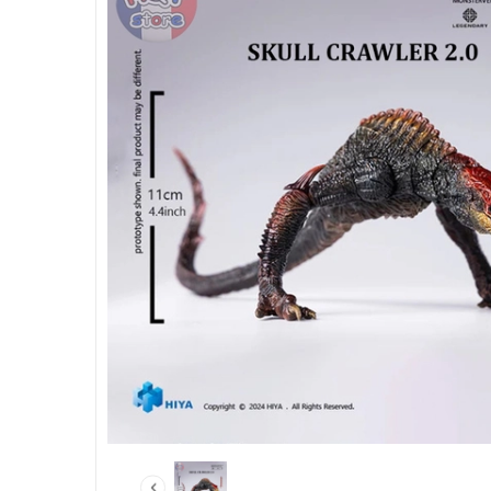
HẾT HÀNG
Mô hình khủ
Shoulin Anim
thương Baby 
320.000₫
Hết h