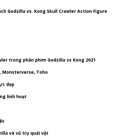
nch Godzilla vs. Kong Skull Crawler Action Figure
wler trong phần phim Godzilla vs Kong 2021
y, Monsterverse, Toho
cực đẹp
ng linh hoạt
iệc
la và vũ trụ quái vật