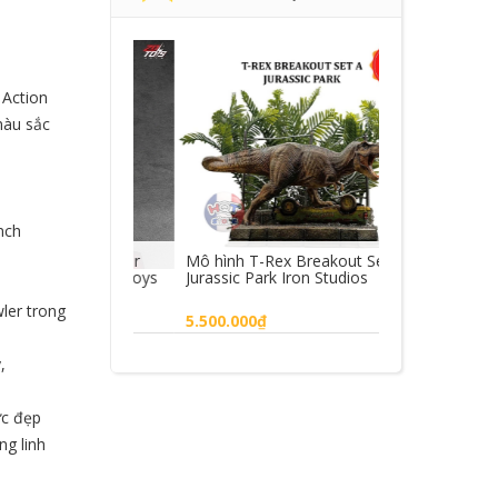
 Action
màu sắc
nch
i Nhện Spider
Mô hình T-Rex Breakout Set A
Mô hình MUTO
ew Day ZD Toys
Jurassic Park Iron Studios
Godzilla KOTM
Figure
ler trong
5.500.000₫
1.450.000₫
,
ng
Mua hàng
Mua hà
ực đẹp
ng linh