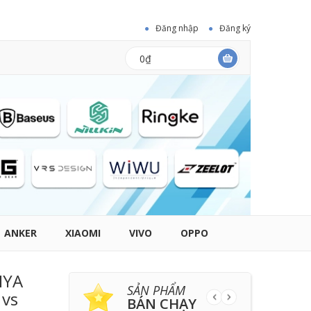
Đăng nhập
Đăng ký
0₫
ANKER
XIAOMI
VIVO
OPPO
IYA
SẢN PHẨM
 vs
BÁN CHẠY