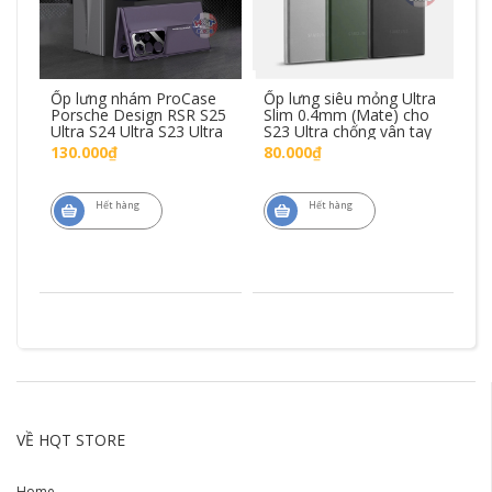
Ốp lưng nhám ProCase
Ốp lưng siêu mỏng Ultra
Ốp
ra
Porsche Design RSR S25
Slim 0.4mm (Mate) cho
Sa
a
Ultra S24 Ultra S23 Ultra
S23 Ultra chống vân tay
S2
lo
130.000₫
80.000₫
6
Hết hàng
Hết hàng
VỀ HQT STORE
Home