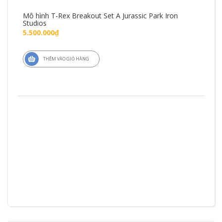
Mô hình T-Rex Breakout Set A Jurassic Park Iron
Mô 
Studios
Fig
5.500.000₫
1.4
THÊM VÀO GIỎ HÀNG
ZD