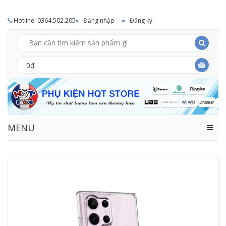
Hotline: 0364.502.205
Đăng nhập
Đăng ký
0₫
MENU